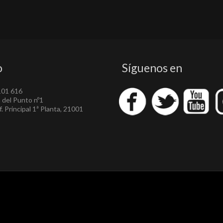
o
Síguenos en
101 616
a del Punto nº1
. Principal 1ª Planta, 21001