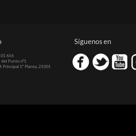
o
Síguenos en
101 616
a del Punto nº1
. Principal 1ª Planta, 21001