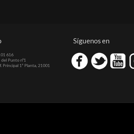
o
Síguenos en
101 616
a del Punto nº1
. Principal 1ª Planta, 21001