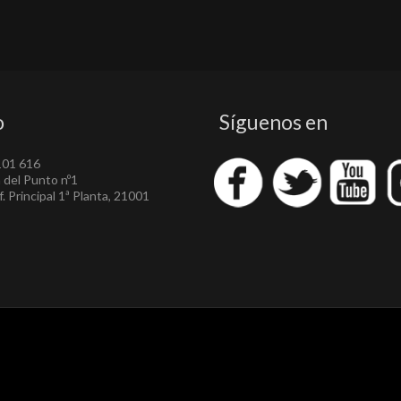
o
Síguenos en
101 616
a del Punto nº1
. Principal 1ª Planta, 21001