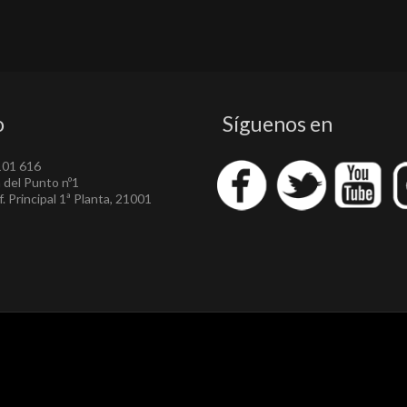
o
Síguenos en
101 616
a del Punto nº1
. Principal 1ª Planta, 21001