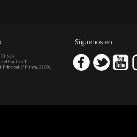
o
Síguenos en
101 616
a del Punto nº1
. Principal 1ª Planta, 21001