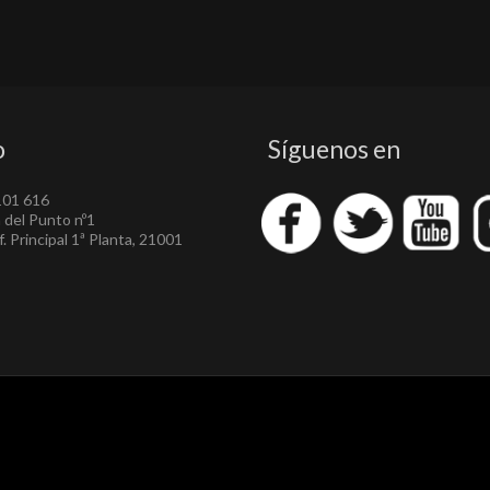
o
Síguenos en
101 616
a del Punto nº1
. Principal 1ª Planta, 21001