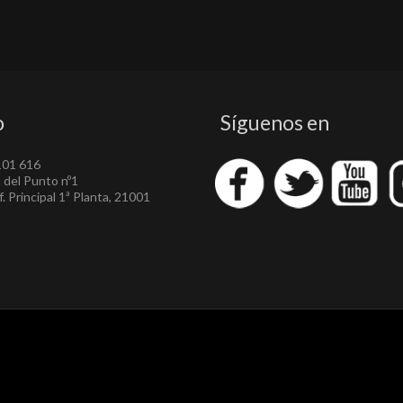
o
Síguenos en
101 616
a del Punto nº1
. Principal 1ª Planta, 21001