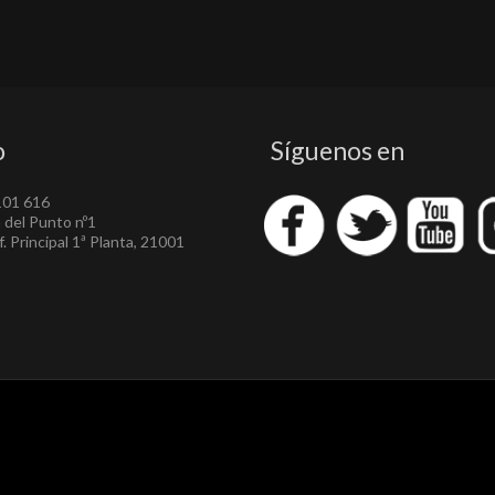
o
Síguenos en
101 616
a del Punto nº1
. Principal 1ª Planta, 21001