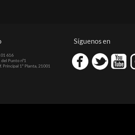
o
Síguenos en
101 616
a del Punto nº1
. Principal 1ª Planta, 21001