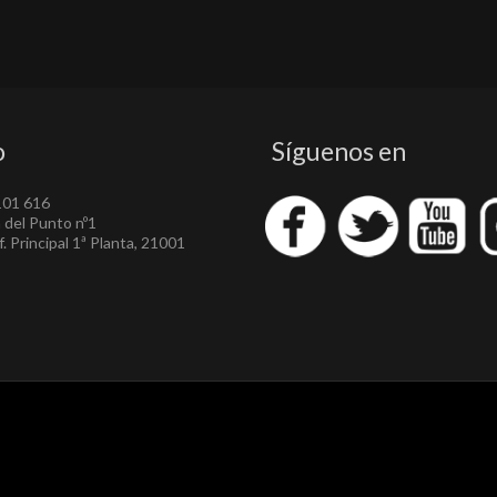
o
Síguenos en
101 616
a del Punto nº1
. Principal 1ª Planta, 21001