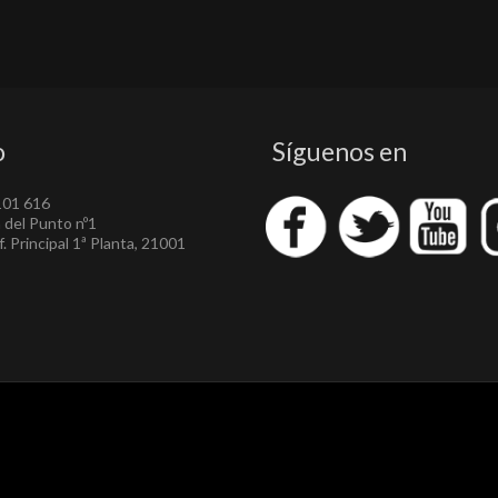
o
Síguenos en
101 616
a del Punto nº1
. Principal 1ª Planta, 21001