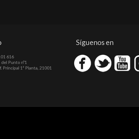
o
Síguenos en
101 616
a del Punto nº1
. Principal 1ª Planta, 21001