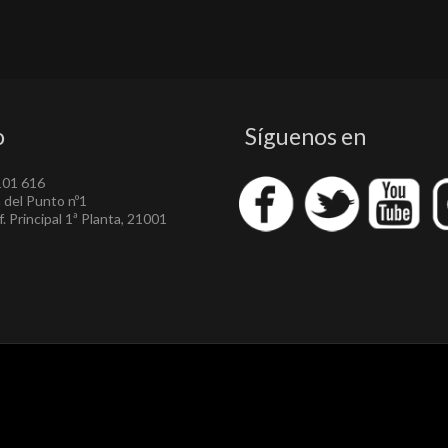
o
Síguenos en
101 616
a del Punto nº1
. Principal 1ª Planta, 21001