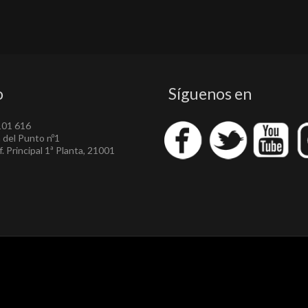
o
Síguenos en
101 616
a del Punto nº1
. Principal 1ª Planta, 21001