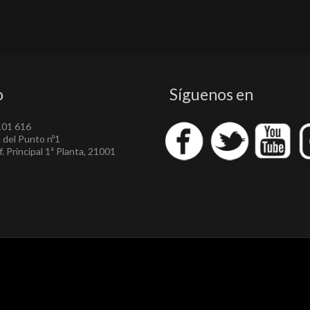
o
Síguenos en
101 616
a del Punto nº1
. Principal 1ª Planta, 21001