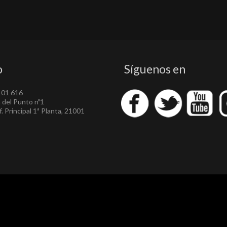
o
Síguenos en
101 616
a del Punto nº1
. Principal 1ª Planta, 21001