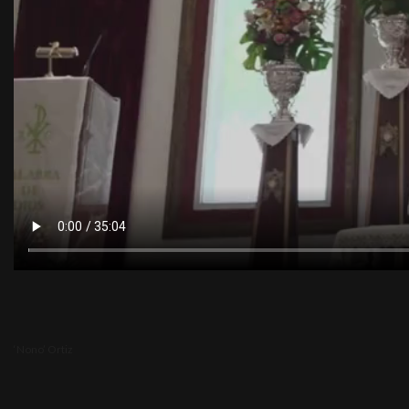
‘Nono’ Ortiz