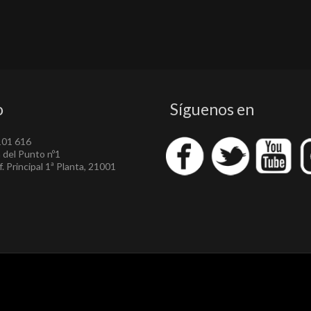
o
Síguenos en
101 616
a del Punto nº1
. Principal 1ª Planta, 21001