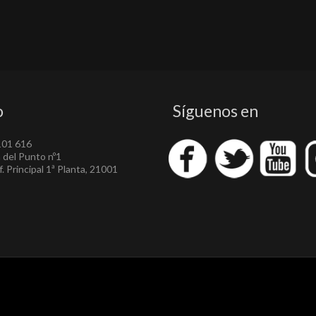
o
Síguenos en
101 616
a del Punto nº1
. Principal 1ª Planta, 21001