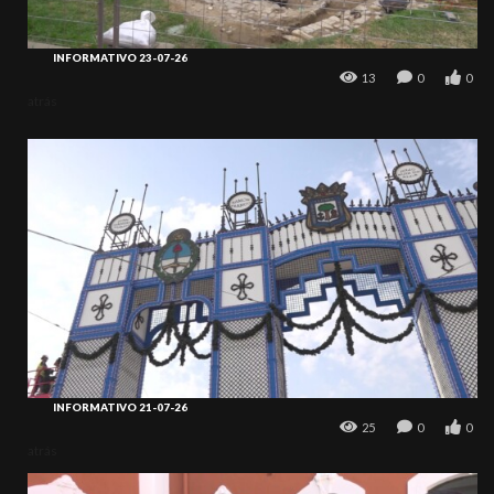
INFORMATIVO 23-07-26
13
0
0
atrás
INFORMATIVO 21-07-26
25
0
0
atrás