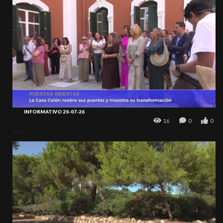
INFORMATIVO 20-07-26
16
0
0
atrás