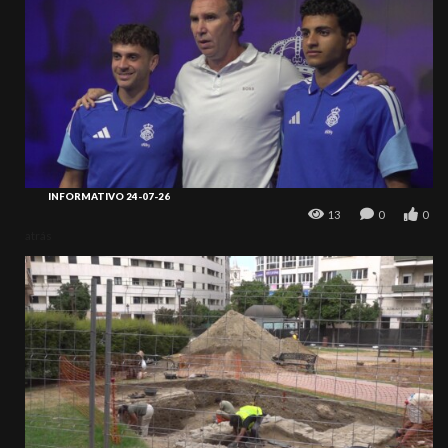
INFORMATIVO 24-07-26
13
0
0
atrás